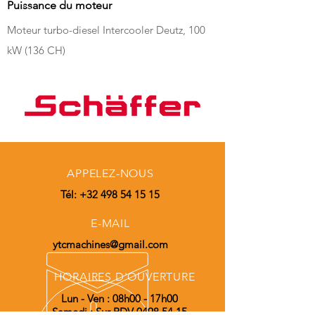
Puissance du moteur
Moteur turbo-diesel Intercooler Deutz, 100
kW (136 CH)
APPELEZ-NOUS
Tél:
+32 498 54 15 15
E-MAIL
ytcmachines@gmail.com
HORAIRES D'OUVERTURE
Lun - Ven : 08h00 - 17h00
Samedi : Sur RDV
0498 54 15