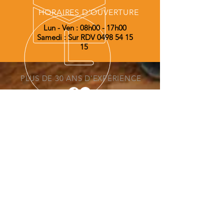
HORAIRES D'OUVERTURE
Lun - Ven : 08h00 - 17h00
Samedi : Sur RDV
0498 54 15
15
PLUS DE 30 ANS D'EXPÉRIENCE
NOS SERVICES TP
- Pièces de chassis TP
- Pièces d'usure TP
- Filtration TP
- Hydraulique TP
- Carrosserie TP
- Electricité TP
- Freinage TP
- Moteurs et pièces détachées diverse
OÙ NOUS TROUVER