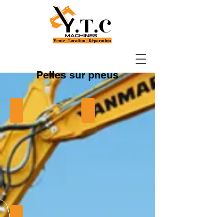
Pelles sur pneus
B75W
B95W
B110W