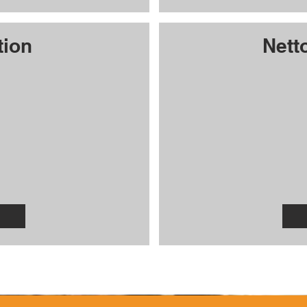
tion
Nett