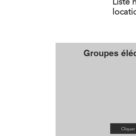
Liste 
locati
Groupes élé
Cliquer