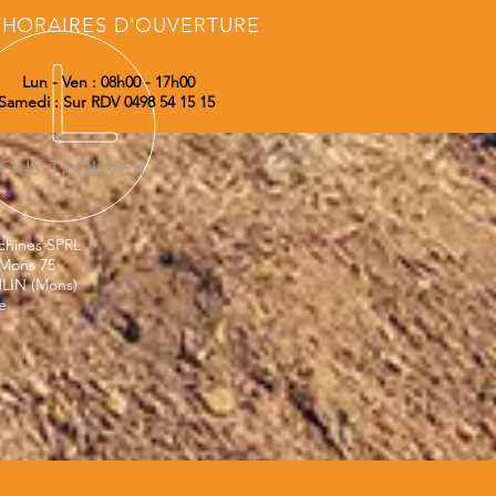
HORAIRES D'OUVERTURE
Lun - Ven : 08h00 - 17h00
Samedi : Sur RDV 0498 54 15 15
OUS TROUVER
chines SPRL
Mons 75
LIN (Mons)
e