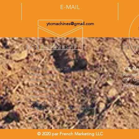
E-MAIL
ytcmachines@gmail.com
NOS SERVICES TP
OÙ N
- Pièces de chassis TP
YTC Ma
- Pièces d'usure TP
Rue de 
- Filtration TP
7011 GH
- Hydraulique TP
Belgiqu
- Carrosserie TP
- Electricité TP
- Freinage TP
- Moteurs et pièces détachées diverse
© 2020 par French Marketing LLC