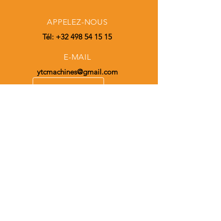
APPELEZ-NOUS
Tél:
+32 498 54 15 15
E-MAIL
ytcmachines@gmail.com
HORAIRES D'OUVERTURE
Lun - Ven : 08h00 - 17h00
Samedi : Sur RDV
0498 54 15
15
PLUS DE 30 ANS D'EXPÉRIENCE
NOS SERVICES TP
- Pièces de chassis TP
- Pièces d'usure TP