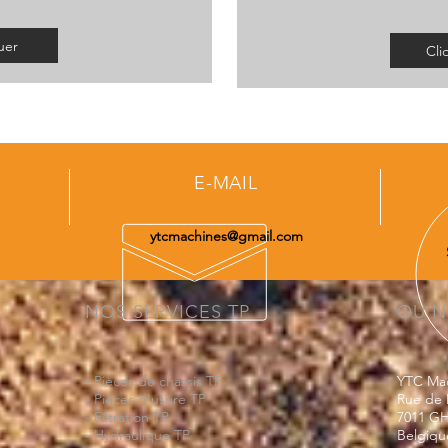
uer
Cli
E-MAIL
ytcmachines@gmail.com
NOS SERVICES TP
OÙ N
- Pièces de chassis TP
YTC Ma
- Pièces d'usure TP
Rue de 
- Filtration TP
7011 GH
- Hydraulique TP
Belgiqu