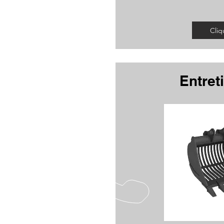
Cliq
Entret