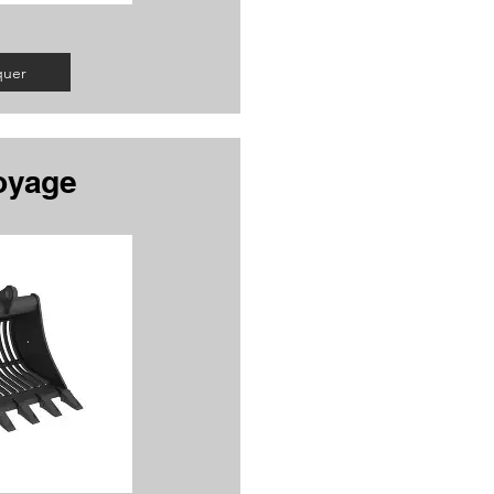
quer
oyage