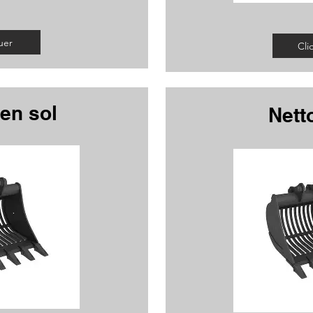
uer
Cli
ien sol
Nett