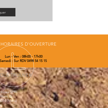
quer
HORAIRES D'OUVERTURE
Lun - Ven : 08h00 - 17h00
Samedi : Sur RDV 0498 54 15 15
OUS TROUVER
chines SPRL
Mons 75
LIN (Mons)
e