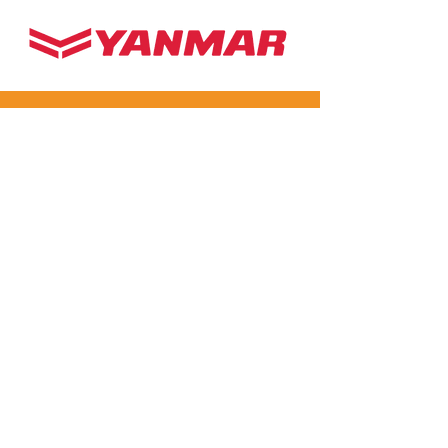
APPELEZ-NOUS
Tél:
+32 498 54 15 15
E-MAIL
ytcmachines@gmail.com
HORAIRES D'OUVERTURE
Lun - Ven : 08h00 - 17h00
Samedi : Sur RDV
0498 54 15
15
PLUS DE 30 ANS D'EXPÉRIENCE