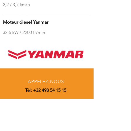
2,2 / 4,7 km/h
Moteur diesel Yanmar
32,6 kW / 2200 tr/min
APPELEZ-NOUS
Tél:
+32 498 54 15 15
E-MAIL
ytcmachines@gmail.com
HORAIRES D'OUVERTURE